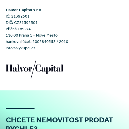
Halvor Capital s.r.o.
IČ: 21392501
DIČ: CZ21392501
Příčná 1892/4
110 00 Praha 1 – Nové Město
bankovní účet: 2002840352 / 2010
info@vykupci.cz
CHCETE NEMOVITOST PRODAT
RYCHLE?