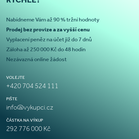
Nabídneme Vám až 90 % tržní hodnoty
Prodej bez provize a za vyšší cenu
Vyplacení peněz na účet již do 7 dnů
Záloha až 250 000 Kč do 48 hodin
Nezávazná online žádost
VOLEJTE
+420 704 524 111
PIŠTE
info@vykupci.cz
ČÁSTKA NA VÝKUP
292 776 000 Kč