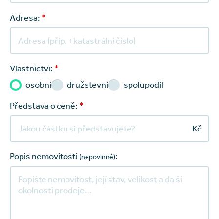
Adresa:
*
Vlastnictví:
*
osobní
družstevní
spolupodíl
Představa o ceně:
*
Kč
Popis nemovitosti
:
(nepovinné)